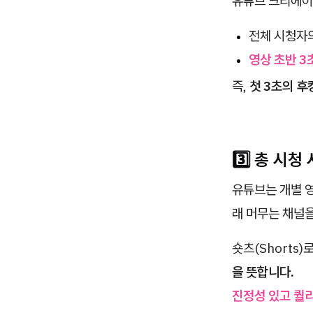
유튜브 크리에이
전체 시청자
영상 초반 3
즉,
첫 3초의 후
3️⃣ 총 시청
유튜브는 개별 
래 머무는 채널
숏츠(Shorts
을 뜻합니다.
진정성 있고 퀄리