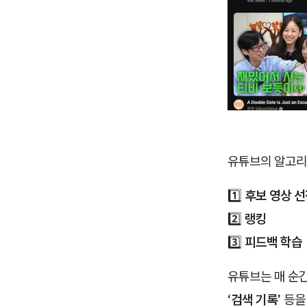
유튜브의 알고리
1️⃣
후보 영상 선
2️⃣
랭킹
3️⃣
피드백 학습
유튜브는 매 순
‘검색 기록’
등을